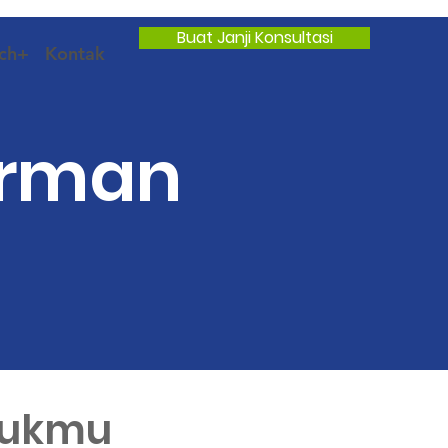
Buat Janji Konsultasi
ch+
Kontak
erman
ntukmu