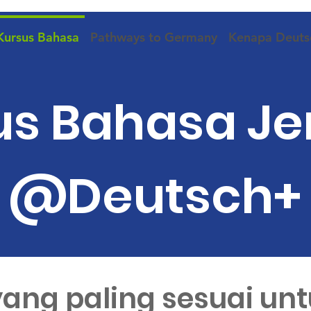
Kursus Bahasa
Pathways to Germany
Kenapa Deuts
us Bahasa J
@Deutsch+
 yang paling sesuai u