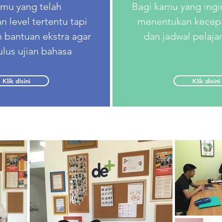
amu yang telah
Bagi kamu yang ingin 
 level tertentu tapi
menentukan kecepa
bantuan ekstra agar
dan jadwal pelajar
ulus ujian bahasa
Klik disini
Klik disini