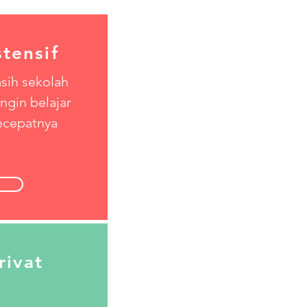
tensif
sih sekolah
ngin belajar
ecepatnya
rivat