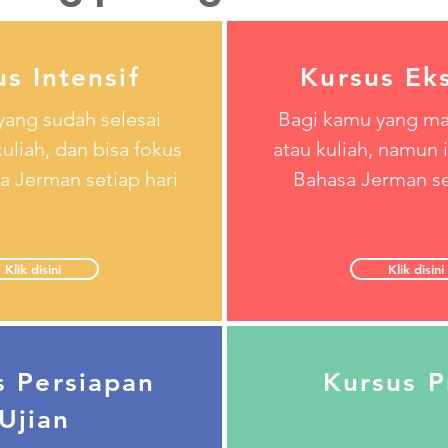
s Intensif
Kursus Eks
yang sudah selesai
Bagi kamu yang ma
uliah, dan bisa fokus
atau kuliah, namun i
a Jerman setiap hari
Bahasa Jerman s
Klik disini
Klik disini
s Persiapan
Kursus P
Ujian