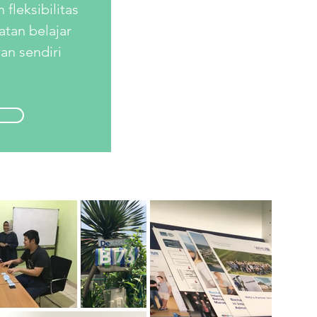
fleksibilitas
tan belajar
an sendiri