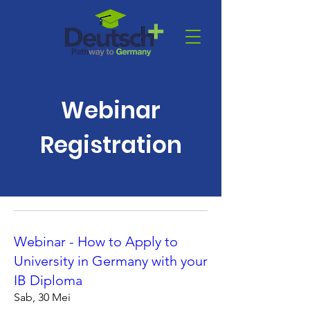
Webinar
Registration
Webinar - How to Apply to
University in Germany with your
IB Diploma
Sab, 30 Mei