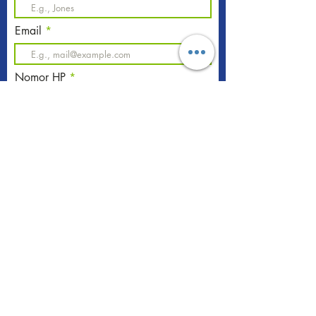
Email
Nomor HP
Pesan
Submit
PT Deutindo Sarana Sukses
Jl. Anggrek Nelimurni Blok B No 75